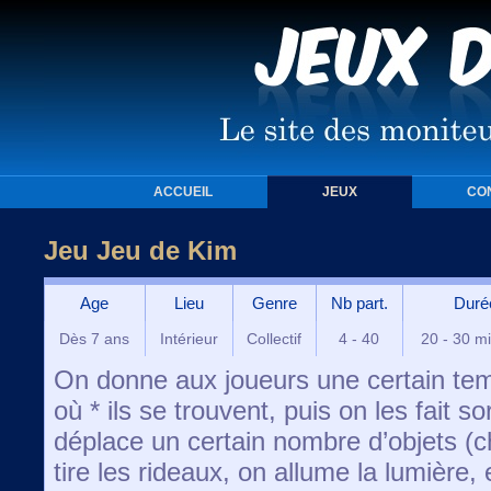
ACCUEIL
JEUX
CO
Jeu Jeu de Kim
Age
Lieu
Genre
Nb part.
Duré
Dès 7 ans
Intérieur
Collectif
4 - 40
20 - 30 m
On donne aux joueurs une certain tem
où * ils se trouvent, puis on les fait s
déplace un certain nombre d’objets (ch
tire les rideaux, on allume la lumièr