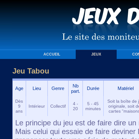
ACCUEIL
JEUX
CO
Jeu Tabou
Nb
Age
Lieu
Genre
Durée
Matériel
part.
Dès
Soit la boîte de 
4 -
5 - 45
9
Intérieur
Collectif
originale, soit 
20
minutes
ans
cartes “maisons
Le principe du jeu est de faire dire u
Mais celui qui essaie de faire deviner 