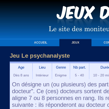
ACCUEIL
JEUX
CO
Jeu Le psychanalyste
Age
Lieu
Genre
Nb part.
Duré
Dès 8 ans
Intérieur
Enigme
5 - 40
10 - 20 m
On désigne un (ou plusieurs) des par
docteur”. Ce (ces) docteurs sortent de
aligne 7 ou 8 personnes en rang. Ils r
suivante : ils réponderont au docteur 