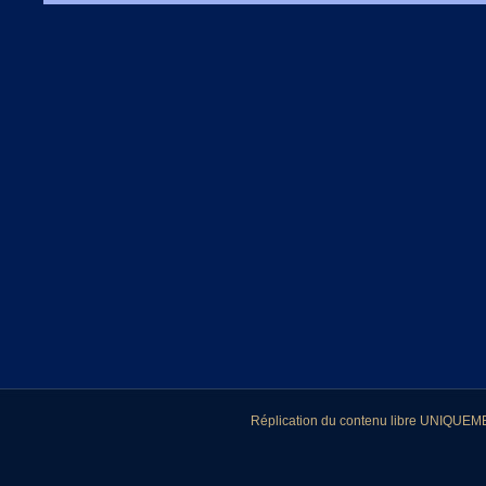
Réplication du contenu libre UNIQUEMEN