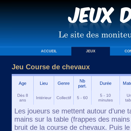
ACCUEIL
JEUX
CO
Jeu Course de chevaux
Nb
Age
Lieu
Genre
Durée
Maté
part.
Dès 8
5 - 10
U
Intérieur
Collectif
5 - 60
ans
minutes
tab
Les joueurs se mettent autour d’une ta
mains sur la table (frappes des mains a
bruit de la course de chevaux. Puis l