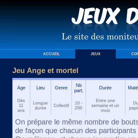
ACCUEIL
JEUX
CO
Jeu Ange et mortel
Nb
Age
Lieu
Genre
Durée
Matér
part.
Dès
Entre une
Longue
10 -
D
11
Collectif
semaine et un
durée
200
papi
ans
mois
On prépare le même nombre de bouts 
de façon que chacun des participants 