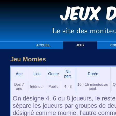
ACCUEIL
JEUX
CO
Jeu Momies
Nb
Age
Lieu
Genre
Durée
part.
Dès 7
10 - 15 minutes au
Q
Intérieur
Public
4 - 8
ans
total.
On désigne 4, 6 ou 8 joueurs, le reste
sépare les joueurs par groupes de de
désigné comme momie, l’autre comm