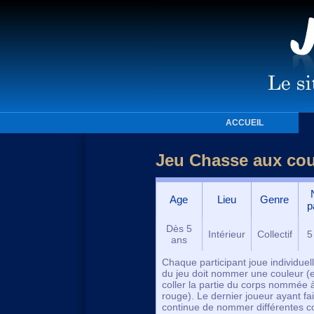
ACCUEIL
Jeu Chasse aux cou
Age
Lieu
Genre
p
Dès 5
Intérieur
Collectif
5
ans
Chaque participant joue individuel
du jeu doit nommer une couleur (ex
coller la partie du corps nommée à
rouge). Le dernier joueur ayant fa
continue de nommer différentes cou