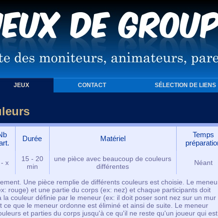
JEUX
CONTACT
SÉLECTION DE LIENS
leurs
Nb
Temps
Durée
Matériel
art.
préparatio
15 - 20
une pièce avec beaucoup de couleurs
 - x
Néant
min
différentes
lement. Une pièce remplie de différents couleurs est choisie. Le meneu
: rouge) et une partie du corps (ex: nez) et chaque participants doit
 la couleur définie par le meneur (ex: il doit poser sont nez sur un mur
it ce que le meneur ordonne est éliminé et ainsi de suite. Le meneur
leurs et parties du corps jusqu'à ce qu'il ne reste qu'un joueur qui est