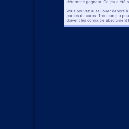
déterminé gagnant. Ce jeu a été a
Vous pouvez aussi jouer dehors à 
parties du corps. Très bon jeu pou
doivent les connaître absolument 