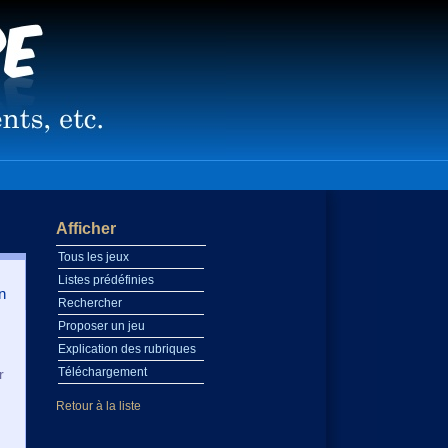
Afficher
Tous les jeux
Listes prédéfinies
n
Rechercher
Proposer un jeu
Explication des rubriques
Téléchargement
r
Retour à la liste