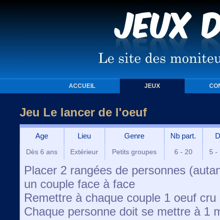
ACCUEIL
JEUX
CO
Jeu Le lancer de l'oeuf
Age
Lieu
Genre
Nb part.
D
Dès 6 ans
Extérieur
Petits groupes
6 - 20
5 -
Placer 2 rangées de personnes (autant 
un couple face à face
Remettre à chaque couple 1 oeuf cru
Chaque personne doit se mettre à 1 