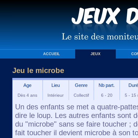
ACCUEIL
JEUX
CO
Jeu le microbe
Age
Lieu
Genre
Nb part.
Dur
Dès 4 ans
Intérieur
Collectif
6 - 20
5 - 15
Un des enfants se met a quatre-pattes 
dire le loup. Les autres enfants sont 
du "microbe" sans se faire toucher ; 
fait toucher il devient microbe à son tou