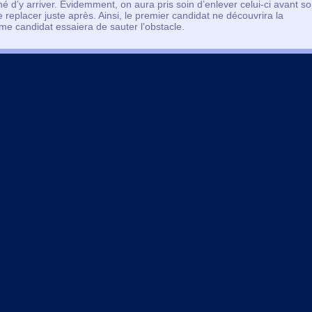
onné d’y arriver. Evidemment, on aura pris soin d’enlever celui-ci avant s
le replacer juste après. Ainsi, le premier candidat ne découvrira la
me candidat essaiera de sauter l’obstacle.