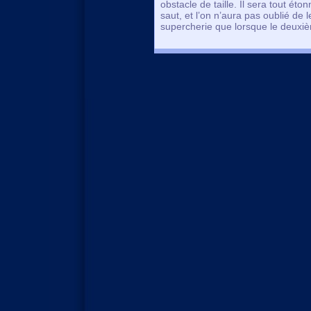
obstacle de taille. Il sera tout ét
saut, et l’on n’aura pas oublié de 
supercherie que lorsque le deuxiè