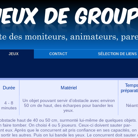
JEUX
CONTACT
SÉLECTION DE LIENS
Temp
Durée
Matériel
préparat
Un objet pouvant servir d’obstacle avec environ
4 - 8
50 cm de haut, des écharpes pour bander les
Néant
minutes
yeux.
 obstacle haut de 40 ou 50 cm, surmonté lui-même de quelques objets. 
en faire tomber. On choisi 4 ou 5 joueurs. Ceux-ci doivent sauter par-
nt eux. Après que le concurrent ait pris confiance en ses capacités, on 
t sortir les autres. Puis on lui bande les yeux. Le concurrent doit sauter 