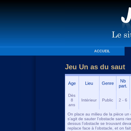
ACCUEIL
Jeu Un as du saut
Nb
Age
Lieu
Genre
part.
Dès
8
Intérieur
Public
2 - 6
ans
On place au milieu de la pièce un
s’agit de sauter l’obstacle sans ri
dessus l’obstacle se trouvant deva
replace face à l’obstacle, et on fai