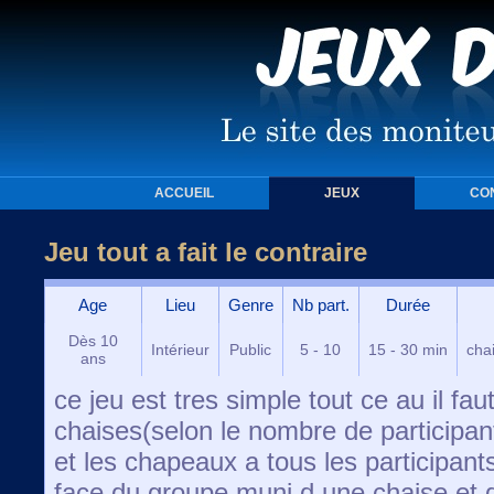
ACCUEIL
JEUX
CO
Jeu tout a fait le contraire
Age
Lieu
Genre
Nb part.
Durée
Dès 10
Intérieur
Public
5 - 10
15 - 30 min
cha
ans
ce jeu est tres simple tout ce au il fau
chaises(selon le nombre de participants
et les chapeaux a tous les participan
face du groupe muni d une chaise et d