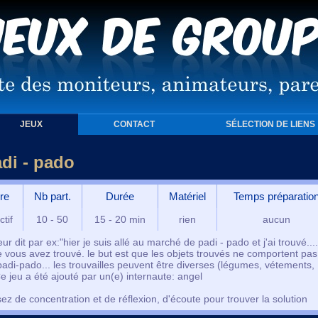
JEUX
CONTACT
SÉLECTION DE LIENS
di - pado
re
Nb part.
Durée
Matériel
Temps préparatio
ctif
10 - 50
15 - 20 min
rien
aucun
 dit par ex:"hier je suis allé au marché de padi - pado et j'ai trouvé....
 vous avez trouvé. le but est que les objets trouvés ne comportent pas
 padi-pado... les trouvailles peuvent être diverses (légumes, vétements,
 Ce jeu a été ajouté par un(e) internaute: angel
ez de concentration et de réflexion, d'écoute pour trouver la solution