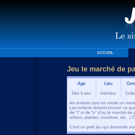
ACCUEIL
Jeu le marché de pa
Age
Lieu
Gen
Dès 4 ans
Intérieur
Colle
les enfants sont en ronde un meneur
Les enfants doivent trouver ce que
de "i" ni de "o" d'ou le marché de
arbres, plantes, nouriture, etc...)
C'est un petit jeu qui demande ass