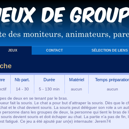
JEUX
CONTACT
SÉLECTION DE LIENS
oche
nre
Nb part.
Durée
Matériel
Temps préparatio
ctif
14 - 30
5 - 130 min
aucun
aucun
pes de deux en se tenant par le bras.
oueur fait la souris. Le chat a pour but d'attraper la souris. Dès que le c
 chat et le chat devient souris. La souris peut déléguer son role a un au
e personne dans les groupes de deux, la personne qui tient le bras de 
souris devient souris et doit échaper au chat. La partie n'a pas de fin, 
st fatigué. Ce jeu a été ajouté par un(e) internaute: Jerem74