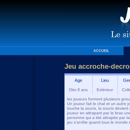
ACCUEIL
Jeu accroche-decr
Age
Lieu
Ge
Dès 8 ans
Extérieur
Colle
les joueurs forment plusieurs grou
Un joueur fait le chat et un autre j
touche la souris, la souris devient
joueur en attrapant par le bras un
personne qui a été attrapée par la 
jeu s'arrête quand tous le monde e