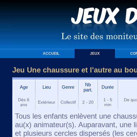
ACCUEIL
JEUX
CO
Jeu Une chaussure et l'autre au bou
Nb
Age
Lieu
Genre
Durée
part.
Dès 6
1 - 5
De quo
Extérieur
Collectif
2 - 20
ans
min
Tous les enfants enlèvent une chaus
au(x) animateur(s). Auparavant, une l
et plusieurs cercles dispersés (les ce