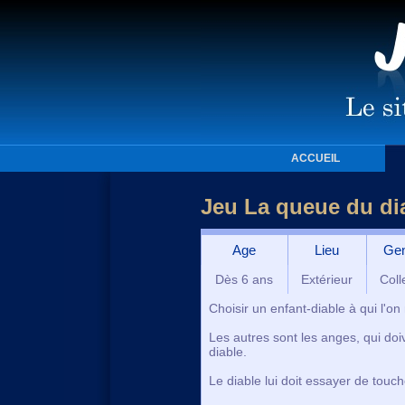
ACCUEIL
Jeu La queue du di
Age
Lieu
Ge
Dès 6 ans
Extérieur
Colle
Choisir un enfant-diable à qui l'o
Les autres sont les anges, qui doi
diable.
Le diable lui doit essayer de touc