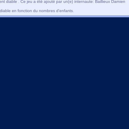
ent diable . Ce jeu a été ajouté par un(e) internaute: Baillieux Damien
s diable en fonction du nombres d'enfants.