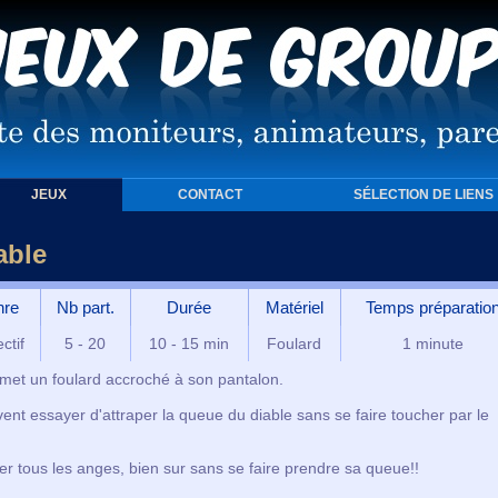
JEUX
CONTACT
SÉLECTION DE LIENS
able
nre
Nb part.
Durée
Matériel
Temps préparatio
ctif
5 - 20
10 - 15 min
Foulard
1 minute
n met un foulard accroché à son pantalon.
vent essayer d'attraper la queue du diable sans se faire toucher par le
her tous les anges, bien sur sans se faire prendre sa queue!!