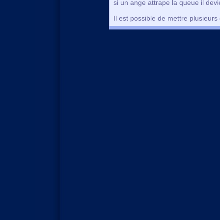
si un ange attrape la queue il devi
Il est possible de mettre plusieur