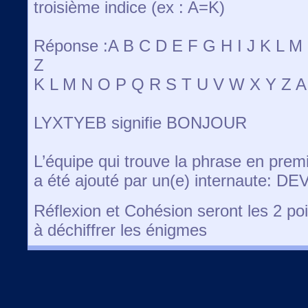
troisième indice (ex : A=K)
Réponse :A B C D E F G H I J K L 
Z
K L M N O P Q R S T U V W X Y Z A 
LYXTYEB signifie BONJOUR
L’équipe qui trouve la phrase en premi
a été ajouté par un(e) internaute: D
Réflexion et Cohésion seront les 2 poi
à déchiffrer les énigmes