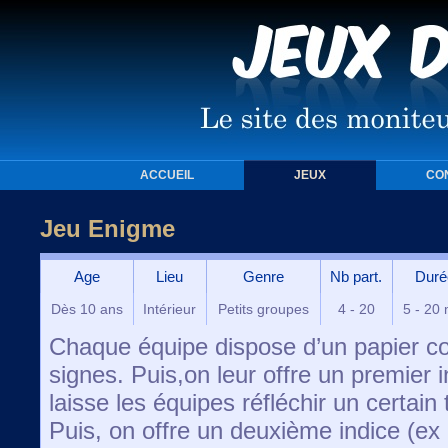
ACCUEIL
JEUX
CO
Jeu Enigme
Age
Lieu
Genre
Nb part.
Duré
Dès 10 ans
Intérieur
Petits groupes
4 - 20
5 - 20 
Chaque équipe dispose d’un papier c
signes. Puis,on leur offre un premier
laisse les équipes réfléchir un certain
Puis, on offre un deuxième indice (ex 