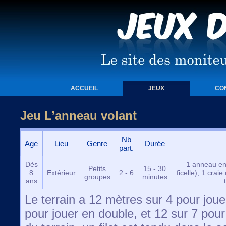
ACCUEIL
JEUX
CO
Jeu L’anneau volant
Nb
Age
Lieu
Genre
Durée
part.
Dès
1 anneau en 
Petits
15 - 30
8
Extérieur
2 - 6
ficelle), 1 crai
groupes
minutes
ans
Le terrain a 12 mètres sur 4 pour joue
pour jouer en double, et 12 sur 7 pour 