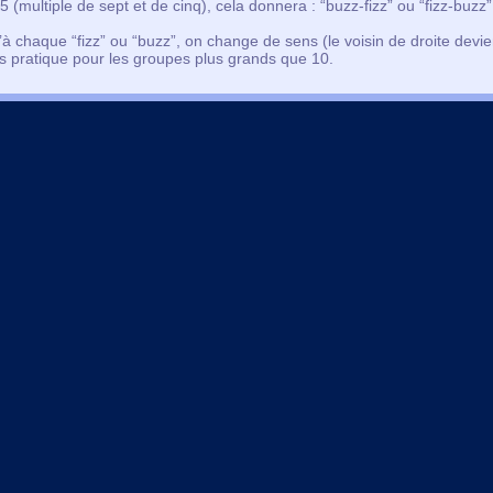
5 (multiple de sept et de cinq), cela donnera : “buzz-fizz” ou “fizz-buzz”
 chaque “fizz” ou “buzz”, on change de sens (le voisin de droite devie
pas pratique pour les groupes plus grands que 10.