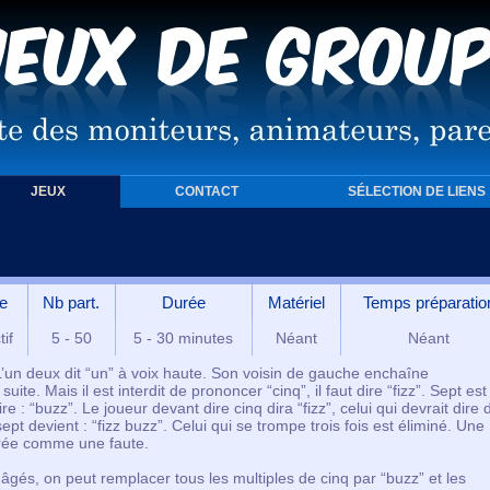
JEUX
CONTACT
SÉLECTION DE LIENS
e
Nb part.
Durée
Matériel
Temps préparatio
tif
5 - 50
5 - 30 minutes
Néant
Néant
L’un deux dit “un” à voix haute. Son voisin de gauche enchaîne
ite. Mais il est interdit de prononcer “cinq”, il faut dire “fizz”. Sept est
dire : “buzz”. Le joueur devant dire cinq dira “fizz”, celui qui devrait dire d
ept devient : “fizz buzz”. Celui qui se trompe trois fois est éliminé. Une
érée comme une faute.
 âgés, on peut remplacer tous les multiples de cinq par “buzz” et les