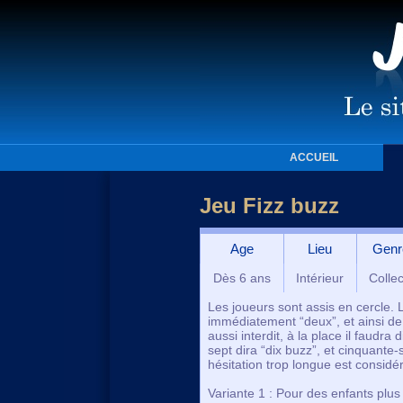
ACCUEIL
Jeu Fizz buzz
Age
Lieu
Genr
Dès 6 ans
Intérieur
Collec
Les joueurs sont assis en cercle. 
immédiatement “deux”, et ainsi de su
aussi interdit, à la place il faudra 
sept dira “dix buzz”, et cinquante-s
hésitation trop longue est consid
Variante 1 : Pour des enfants plus