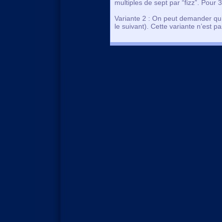
multiples de sept par “fizz”. Pour 3
Variante 2 : On peut demander qu’à
le suivant). Cette variante n’est 