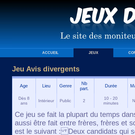
ACCUEIL
JEUX
CO
Jeu Avis divergents
Nb
Age
Lieu
Genre
Durée
Ma
part.
Dès 8
10 - 20
Intérieur
Public
2
N
ans
minutes
Ce jeu se fait la plupart du temps dan
aussi être fait entre frères, frères e
est le suivant : Deux candidats qui 