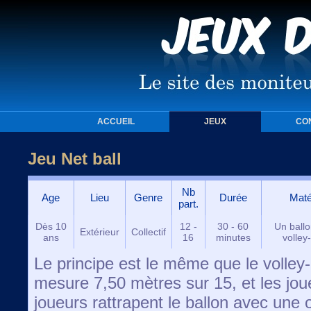
ACCUEIL
JEUX
CO
Jeu Net ball
Nb
Age
Lieu
Genre
Durée
Maté
part.
Dès 10
12 -
30 - 60
Un ballo
Extérieur
Collectif
ans
16
minutes
volley-
Le principe est le même que le volley-b
mesure 7,50 mètres sur 15, et les jou
joueurs rattrapent le ballon avec une 