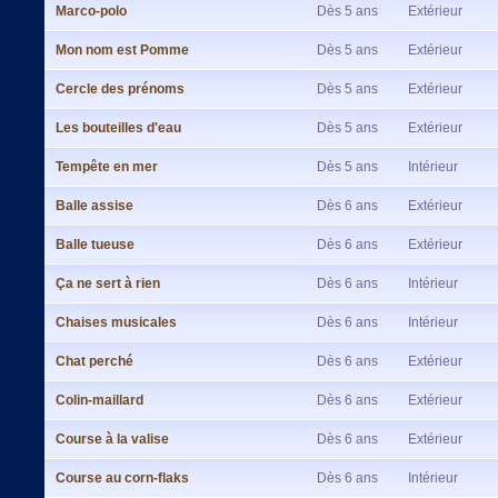
Marco-polo
Dès 5 ans
Extérieur
Mon nom est Pomme
Dès 5 ans
Extérieur
Cercle des prénoms
Dès 5 ans
Extérieur
Les bouteilles d'eau
Dès 5 ans
Extérieur
Tempête en mer
Dès 5 ans
Intérieur
Balle assise
Dès 6 ans
Extérieur
Balle tueuse
Dès 6 ans
Extérieur
Ça ne sert à rien
Dès 6 ans
Intérieur
Chaises musicales
Dès 6 ans
Intérieur
Chat perché
Dès 6 ans
Extérieur
Colin-maillard
Dès 6 ans
Extérieur
Course à la valise
Dès 6 ans
Extérieur
Course au corn-flaks
Dès 6 ans
Intérieur