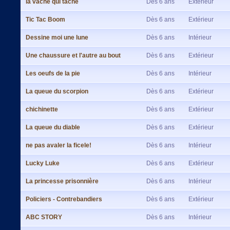
la vache qui tache
Dès 6 ans
Extérieur
Tic Tac Boom
Dès 6 ans
Extérieur
Dessine moi une lune
Dès 6 ans
Intérieur
Une chaussure et l'autre au bout
Dès 6 ans
Extérieur
Les oeufs de la pie
Dès 6 ans
Intérieur
La queue du scorpion
Dès 6 ans
Extérieur
chichinette
Dès 6 ans
Extérieur
La queue du diable
Dès 6 ans
Extérieur
ne pas avaler la ficele!
Dès 6 ans
Intérieur
Lucky Luke
Dès 6 ans
Extérieur
La princesse prisonnière
Dès 6 ans
Intérieur
Policiers - Contrebandiers
Dès 6 ans
Extérieur
ABC STORY
Dès 6 ans
Intérieur