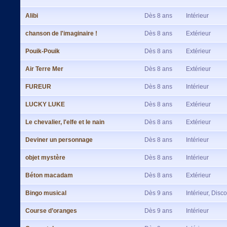
Alibi
Dès 8 ans
Intérieur
chanson de l'imaginaire !
Dès 8 ans
Extérieur
Pouik-Pouik
Dès 8 ans
Extérieur
Air Terre Mer
Dès 8 ans
Extérieur
FUREUR
Dès 8 ans
Intérieur
LUCKY LUKE
Dès 8 ans
Extérieur
Le chevalier, l'elfe et le nain
Dès 8 ans
Extérieur
Deviner un personnage
Dès 8 ans
Intérieur
objet mystère
Dès 8 ans
Intérieur
Béton macadam
Dès 8 ans
Extérieur
Bingo musical
Dès 9 ans
Intérieur, Disco
Course d’oranges
Dès 9 ans
Intérieur