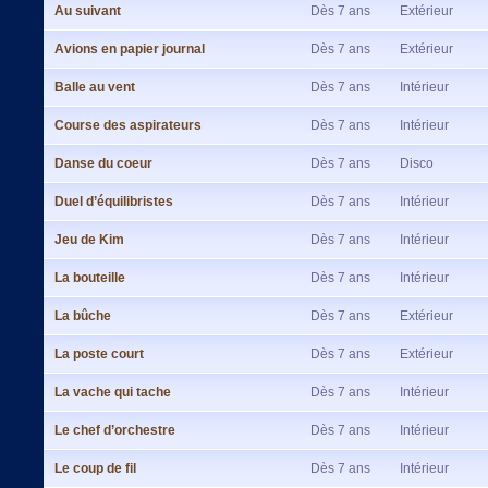
Au suivant
Dès 7 ans
Extérieur
Avions en papier journal
Dès 7 ans
Extérieur
Balle au vent
Dès 7 ans
Intérieur
Course des aspirateurs
Dès 7 ans
Intérieur
Danse du coeur
Dès 7 ans
Disco
Duel d’équilibristes
Dès 7 ans
Intérieur
Jeu de Kim
Dès 7 ans
Intérieur
La bouteille
Dès 7 ans
Intérieur
La bûche
Dès 7 ans
Extérieur
La poste court
Dès 7 ans
Extérieur
La vache qui tache
Dès 7 ans
Intérieur
Le chef d’orchestre
Dès 7 ans
Intérieur
Le coup de fil
Dès 7 ans
Intérieur