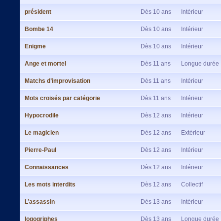
président
Dès 10 ans
Intérieur
Bombe 14
Dès 10 ans
Intérieur
Enigme
Dès 10 ans
Intérieur
Ange et mortel
Dès 11 ans
Longue durée
Matchs d’improvisation
Dès 11 ans
Intérieur
Mots croisés par catégorie
Dès 11 ans
Intérieur
Hypocrodile
Dès 12 ans
Intérieur
Le magicien
Dès 12 ans
Extérieur
Pierre-Paul
Dès 12 ans
Intérieur
Connaissances
Dès 12 ans
Intérieur
Les mots interdits
Dès 12 ans
Collectif
L’assassin
Dès 13 ans
Intérieur
logogriphes
Dès 13 ans
Longue durée