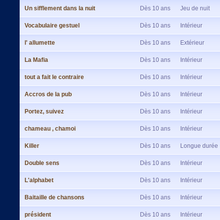
Un sifflement dans la nuit
Dès 10 ans
Jeu de nuit
Vocabulaire gestuel
Dès 10 ans
Intérieur
l' allumette
Dès 10 ans
Extérieur
La Mafia
Dès 10 ans
Intérieur
tout a fait le contraire
Dès 10 ans
Intérieur
Accros de la pub
Dès 10 ans
Intérieur
Portez, suivez
Dès 10 ans
Intérieur
chameau , chamoi
Dès 10 ans
Intérieur
Killer
Dès 10 ans
Longue durée
Double sens
Dès 10 ans
Intérieur
L'alphabet
Dès 10 ans
Intérieur
Baitaille de chansons
Dès 10 ans
Intérieur
président
Dès 10 ans
Intérieur