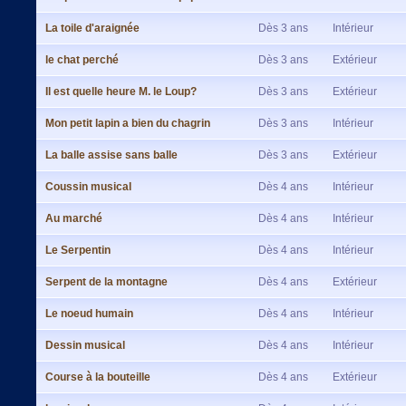
La toile d'araignée
Dès 3 ans
Intérieur
le chat perché
Dès 3 ans
Extérieur
Il est quelle heure M. le Loup?
Dès 3 ans
Extérieur
Mon petit lapin a bien du chagrin
Dès 3 ans
Intérieur
La balle assise sans balle
Dès 3 ans
Extérieur
Coussin musical
Dès 4 ans
Intérieur
Au marché
Dès 4 ans
Intérieur
Le Serpentin
Dès 4 ans
Intérieur
Serpent de la montagne
Dès 4 ans
Extérieur
Le noeud humain
Dès 4 ans
Intérieur
Dessin musical
Dès 4 ans
Intérieur
Course à la bouteille
Dès 4 ans
Extérieur