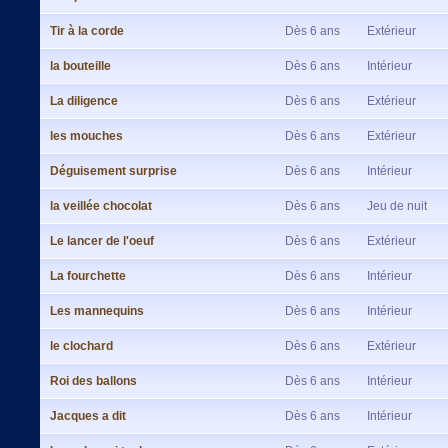
Tir à la corde
Dès 6 ans
Extérieur
la bouteille
Dès 6 ans
Intérieur
La diligence
Dès 6 ans
Extérieur
les mouches
Dès 6 ans
Extérieur
Déguisement surprise
Dès 6 ans
Intérieur
la veillée chocolat
Dès 6 ans
Jeu de nuit
Le lancer de l'oeuf
Dès 6 ans
Extérieur
La fourchette
Dès 6 ans
Intérieur
Les mannequins
Dès 6 ans
Intérieur
le clochard
Dès 6 ans
Extérieur
Roi des ballons
Dès 6 ans
Intérieur
Jacques a dit
Dès 6 ans
Intérieur