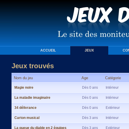
ACCUEIL
JEUX
CO
Jeux trouvés
Nom du jeu
Age
Catégorie
Magie noire
Dès 0 ans
Intérieur
La maladie imaginaire
Dès 0 ans
Intérieur
34 délivrance
Dès 0 ans
Extérieur
Carton musical
Dès 3 ans
Intérieur
La queue du diable en 2 équipes
Dès 3 ans
Extérieur