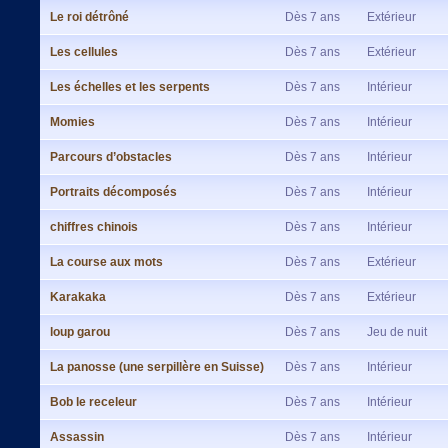
Le roi détrôné
Dès 7 ans
Extérieur
Les cellules
Dès 7 ans
Extérieur
Les échelles et les serpents
Dès 7 ans
Intérieur
Momies
Dès 7 ans
Intérieur
Parcours d’obstacles
Dès 7 ans
Intérieur
Portraits décomposés
Dès 7 ans
Intérieur
chiffres chinois
Dès 7 ans
Intérieur
La course aux mots
Dès 7 ans
Extérieur
Karakaka
Dès 7 ans
Extérieur
loup garou
Dès 7 ans
Jeu de nuit
La panosse (une serpillère en Suisse)
Dès 7 ans
Intérieur
Bob le receleur
Dès 7 ans
Intérieur
Assassin
Dès 7 ans
Intérieur