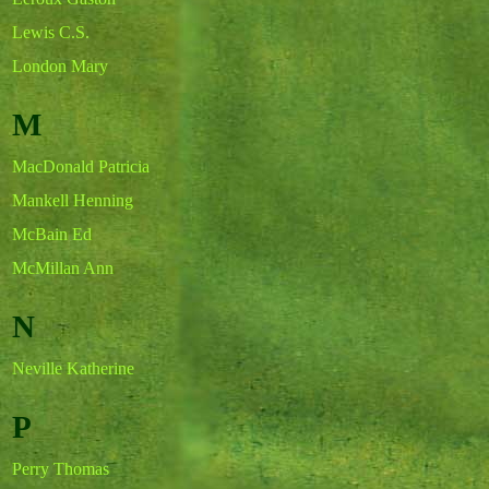
Lewis C.S.
London Mary
M
MacDonald Patricia
Mankell Henning
McBain Ed
McMillan Ann
N
Neville Katherine
P
Perry Thomas