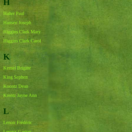
H
Halter Paul
Hansen Joseph
Higgins Clark Mary
Higgins Clark Carol
K
Kernel Brigitte
King Sephen
Koontz Dean
Krentz Jayne Ann
L
Lenoir Frédéric
Leroux Gaston