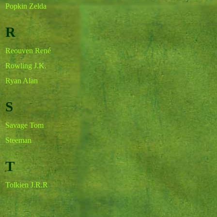
Popkin Zelda
R
Reouven René
Rowling J.K.
Ryan Alan
S
Savage Tom
Steeman
T
Tolkien J.R.R