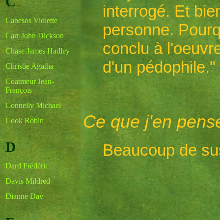
C
interrogé. Et bien
Cabesos Violette
personne. Pourquo
Carr John Dickson
conclu à l'oeuv
Chase James Hadley
d'un pédophile."
Christie Agatha
Coatmeur Jean-
François
Connelly Michael
Ce que j'en pens
Cook Robin
D
Beaucoup de su
Dard Frédéric
Davis Mildred
Dianne Day