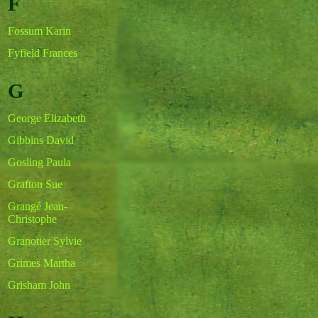
F
Fossum Karin
Fyfield Frances
G
George Elizabeth
Gibbins David
Gosling Paula
Grafton Sue
Grangé Jean-
Christophe
Granotier Sylvie
Grimes Martha
Grisham John