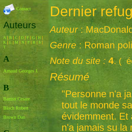
Dernier refu
Contact
Auteurs
Auteur
: MacDonald 
A
|
B
|
C
|
D
|
F
|
G
|
H
|
Genre
: Roman poli
K
|
L
|
M
|
N
|
P
|
R
|
S
|
T
A
Note du site :
4
.
( éc
Arnaud Georges J.
Résumé
B
"Personne n'a ja
Battisti Cesare
tout le monde sav
Bloch Robert
évidemment. Et 
Brown Dan
n'a jamais su la 