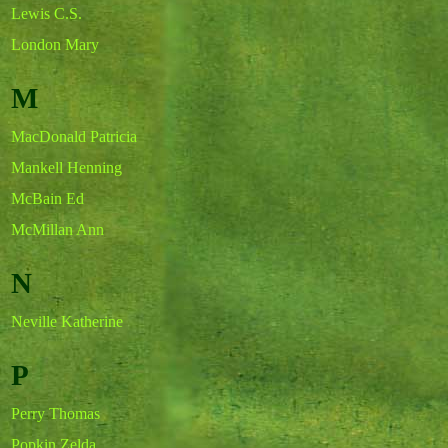
Lewis C.S.
London Mary
M
MacDonald Patricia
Mankell Henning
McBain Ed
McMillan Ann
N
Neville Katherine
P
Perry Thomas
Popkin Zelda