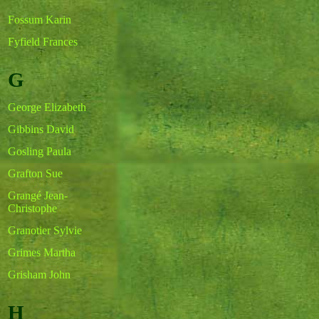
Fossum Karin
Fyfield Frances
G
George Elizabeth
Gibbins David
Gosling Paula
Grafton Sue
Grangé Jean-
Christophe
Granotier Sylvie
Grimes Martha
Grisham John
H