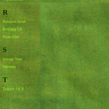
R
Reouven René
Rowling J.K.
Ryan Alan
S
Savage Tom
Steeman
T
Tolkien J.R.R