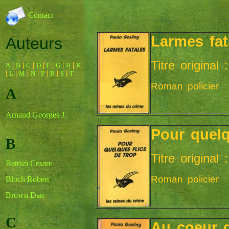
Contact
Larmes fat
Auteurs
Titre original
A
|
B
|
C
|
D
|
F
|
G
|
H
|
K
|
L
|
M
|
N
|
P
|
R
|
S
|
T
Roman policier
A
Arnaud Georges J.
Pour quelq
B
Titre original
Battisti Cesare
Roman policier
Bloch Robert
Brown Dan
C
Au coeur d