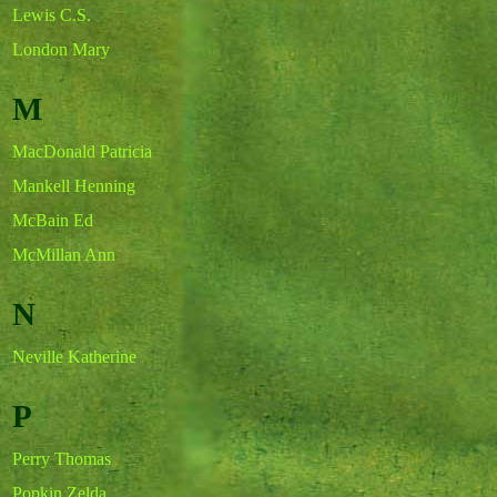
Lewis C.S.
London Mary
M
MacDonald Patricia
Mankell Henning
McBain Ed
McMillan Ann
N
Neville Katherine
P
Perry Thomas
Popkin Zelda