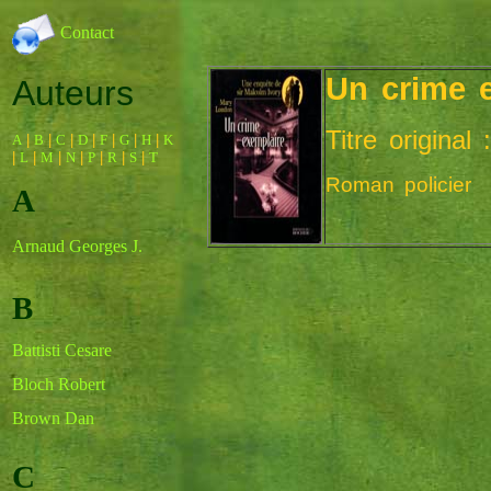
Contact
Un crime 
Auteurs
Titre origina
A
|
B
|
C
|
D
|
F
|
G
|
H
|
K
|
L
|
M
|
N
|
P
|
R
|
S
|
T
Roman policier
A
Arnaud Georges J.
B
Battisti Cesare
Bloch Robert
Brown Dan
C